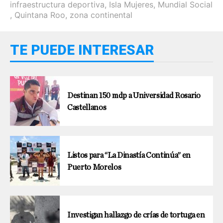
infraestructura deportiva
,
Isla Mujeres
,
Mundial Social
,
Quintana Roo
,
zona continental
TE PUEDE INTERESAR
Destinan 150 mdp a Universidad Rosario
Castellanos
Listos para “La Dinastía Continúa” en
Puerto Morelos
Investigan hallazgo de crías de tortuga en