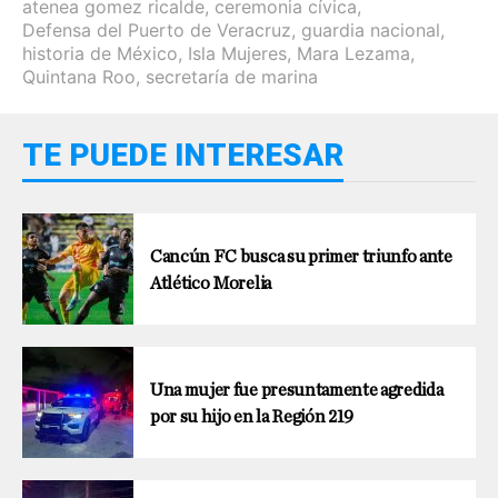
atenea gomez ricalde
,
ceremonia cívica
,
Defensa del Puerto de Veracruz
,
guardia nacional
,
historia de México
,
Isla Mujeres
,
Mara Lezama
,
Quintana Roo
,
secretaría de marina
TE PUEDE INTERESAR
Cancún FC busca su primer triunfo ante
Atlético Morelia
Una mujer fue presuntamente agredida
por su hijo en la Región 219