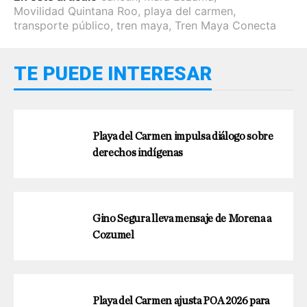
Movilidad Quintana Roo
,
playa del carmen
,
transporte público
,
tren maya
,
Tren Maya Conecta
TE PUEDE INTERESAR
Playa del Carmen impulsa diálogo sobre
derechos indígenas
Gino Segura lleva mensaje de Morena a
Cozumel
Playa del Carmen ajusta POA 2026 para