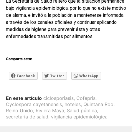
La Secretaría de Salud reiteró que la situación permanece
bajo vigilancia epidemiológica, por lo que no existe motivo
de alarma, e invitó a la población a mantenerse informada
a través de los canales oficiales y continuar aplicando
medidas de higiene para prevenir ésta y otras
enfermedades transmitidas por alimentos.
Comparte esto:
Facebook
Twitter
WhatsApp
En este artículo
ciclosporiasis
,
Cofepris
,
Cyclospora cayetanensis
,
hoteles
,
Quintana Roo
,
Reino Unido
,
Riviera Maya
,
Salud pública
,
secretaria de salud
,
vigilancia epidemiológica