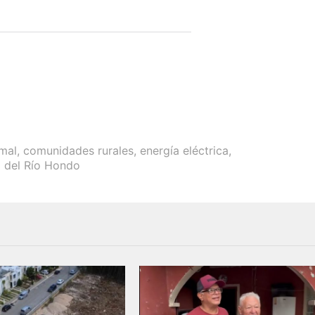
mal
,
comunidades rurales
,
energía eléctrica
,
a del Río Hondo