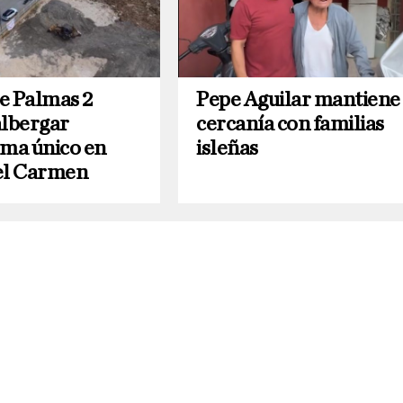
e Palmas 2
Pepe Aguilar mantiene
albergar
cercanía con familias
ema único en
isleñas
el Carmen