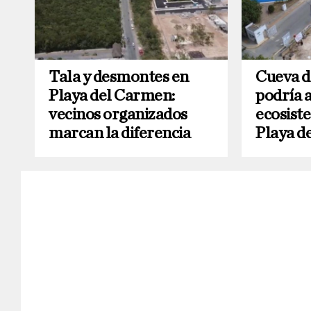
Tala y desmontes en
Cueva d
Playa del Carmen:
podría 
vecinos organizados
ecosist
marcan la diferencia
Playa d