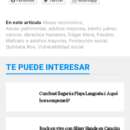
Facebook
Twitter
WhatsApp
En este artículo
Abuso económico
,
Abuso patrimonial
,
adultos mayores
,
benito juárez
,
cancún
,
derechos humanos
,
Edgar Mora
,
fraudes
,
Maltrato a adultos mayores
,
Protección social
,
Quintana Roo
,
Vulnerabilidad social
TE PUEDE INTERESAR
CunBeat llegará a Playa Langosta ¿ A qué
hora empezará?
Rock en vivo con Slimy Hands en Cancún