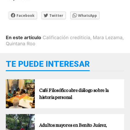
Facebook
Twitter
WhatsApp
En este artículo
Calificación crediticia
,
Mara Lezama
,
Quintana Roo
TE PUEDE INTERESAR
Café Filosófico abre diálogo sobre la
historia personal
Adultos mayores en Benito Juárez,