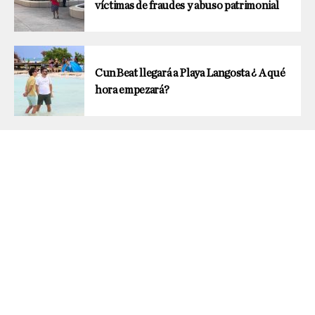
víctimas de fraudes y abuso patrimonial
CunBeat llegará a Playa Langosta ¿ A qué
hora empezará?