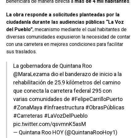
beneficiará de manera directa a
más de 4 mil habitantes
.
La obra responde a solicitudes planteadas por la
ciudadanía durante las audiencias públicas “La Voz
del Pueblo”
, mecanismo mediante el cual habitantes de
diversas comunidades expusieron la necesidad de contar
con una carretera en mejores condiciones para facilitar
sus traslados.
La gobernadora de Quintana Roo
@MaraLezama
dio el banderazo de inicio a la
rehabilitación de 25.9 kilómetros del camino
que conecta la carretera federal 295 con
varias comunidades de
#FelipeCarrilloPuerto
#ZonaMaya
#Infraestructura
#ObrasPúblicas
#Carreteras
#LaVozDelPueblo
pic.twitter.com/qsvmnK5asM
— Quintana Roo HOY (@QuintanaRooHoy1)