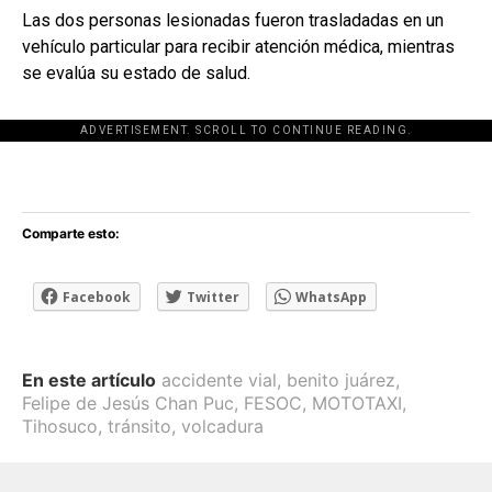
Las dos personas lesionadas fueron trasladadas en un
vehículo particular para recibir atención médica, mientras
se evalúa su estado de salud.
ADVERTISEMENT. SCROLL TO CONTINUE READING.
[adsforwp id="243463"]
Comparte esto:
Facebook
Twitter
WhatsApp
En este artículo
accidente vial
,
benito juárez
,
Felipe de Jesús Chan Puc
,
FESOC
,
MOTOTAXI
,
Tihosuco
,
tránsito
,
volcadura