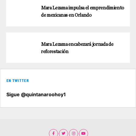
Mara Lezama impulsa el emprendimiento
de mexicanas en Orlando
Mara Lezama encabezará jornada de
reforestación
EN TWITTER
Sigue @quintanaroohoy1