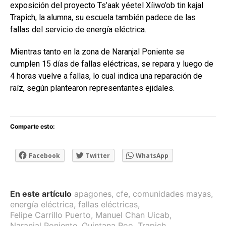
exposición del proyecto Ts’aak yéetel Xíiwo’ob tin kajal
Trapich, la alumna, su escuela también padece de las
fallas del servicio de energía eléctrica.
Mientras tanto en la zona de Naranjal Poniente se
cumplen 15 días de fallas eléctricas, se repara y luego de
4 horas vuelve a fallas, lo cual indica una reparación de
raíz, según plantearon representantes ejidales.
Comparte esto:
Facebook
Twitter
WhatsApp
En este artículo
apagones
,
cfe
,
comunidades mayas
,
energía eléctrica
,
fallas eléctricas
,
Felipe Carrillo Puerto
,
Manuel Chan Uicab
,
Naranjal Poniente
,
Quintana Roo
,
Trapich