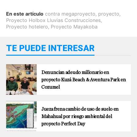
En este artículo
contra megaproyecto
,
proyecto
,
Proyecto Holbox Lluvias Construcciones
,
Proyecto hotelero
,
Proyecto Mayakoba
TE PUEDE INTERESAR
Denuncian adeudo millonario en
proyecto Kuzá Beach & Aventura Park en
Cozumel
Jueza frena cambio de uso de suelo en
Mahahual por riesgo ambiental del
proyecto Perfect Day