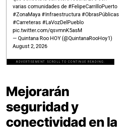
varias comunidades de
#FelipeCarrilloPuerto
#ZonaMaya
#Infraestructura
#ObrasPúblicas
#Carreteras
#LaVozDelPueblo
pic.twitter.com/qsvmnK5asM
— Quintana Roo HOY (@QuintanaRooHoy1)
August 2, 2026
ADVERTISEMENT. SCROLL TO CONTINUE READING.
[adsforwp id="243463"]
Mejorarán
seguridad y
conectividad en la