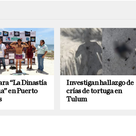
ara “La Dinastía
Investigan hallazgo de
a” en Puerto
crías de tortuga en
s
Tulum