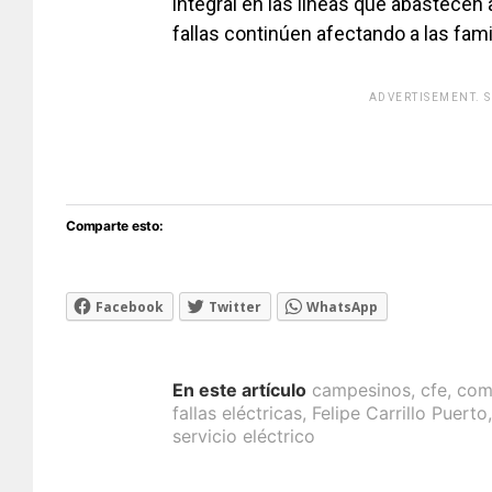
integral en las líneas que abastecen a
fallas continúen afectando a las famil
ADVERTISEMENT. 
[adsfo
Comparte esto:
Facebook
Twitter
WhatsApp
En este artículo
campesinos
,
cfe
,
com
fallas eléctricas
,
Felipe Carrillo Puerto
servicio eléctrico