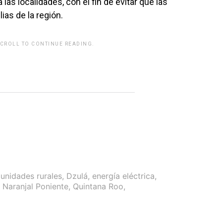
 las localidades, con el fin de evitar que las
ias de la región.
SCROLL TO CONTINUE READING.
rwp id="243463"]
unidades rurales
,
Dzulá
,
energía eléctrica
,
,
Naranjal Poniente
,
Quintana Roo
,