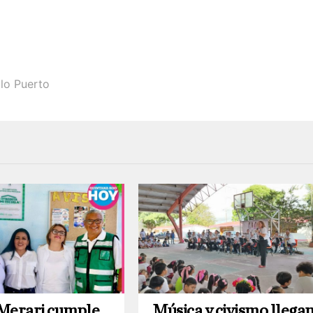
llo Puerto
Merari cumple
Música y civismo llega