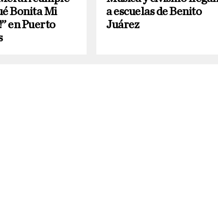
ué Bonita Mi
a escuelas de Benito
!” en Puerto
Juárez
s