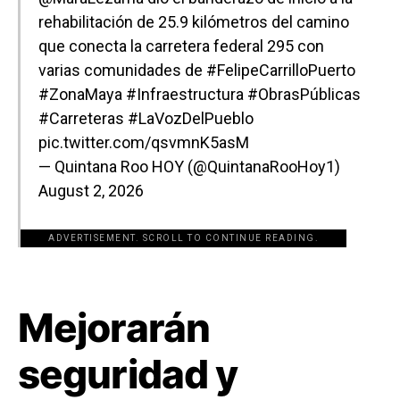
rehabilitación de 25.9 kilómetros del camino
que conecta la carretera federal 295 con
varias comunidades de
#FelipeCarrilloPuerto
#ZonaMaya
#Infraestructura
#ObrasPúblicas
#Carreteras
#LaVozDelPueblo
pic.twitter.com/qsvmnK5asM
— Quintana Roo HOY (@QuintanaRooHoy1)
August 2, 2026
ADVERTISEMENT. SCROLL TO CONTINUE READING.
[adsforwp id="243463"]
Mejorarán
seguridad y