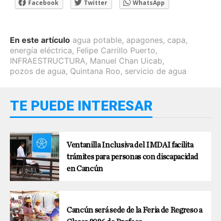
Facebook
Twitter
WhatsApp
En este artículo
agua potable
,
apagones
,
capa
,
energía eléctrica
,
Felipe Carrillo Puerto
,
INFRAESTRUCTURA
,
Manuel Chan Uicab
,
pozos de agua
,
Quintana Roo
,
servicio de agua
TE PUEDE INTERESAR
Ventanilla Inclusiva del IMDAI facilita
trámites para personas con discapacidad
en Cancún
Cancún será sede de la Feria de Regreso a