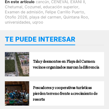
En este artículo
cancún
,
CENEVAL EXANI II
,
Chetumal
,
Cozumel
,
educación superior
,
Examen de admisión
,
Felipe Carrillo Puerto
,
Otoño 2026
,
playa del carmen
,
Quintana Roo
,
universidades
,
uqroo
TE PUEDE INTERESAR
Tala y desmontes en Playa del Carmen:
vecinos organizados marcan la diferencia
Pescadores y cooperativas turísticas
pierden terreno frente a crecimiento de
resorts