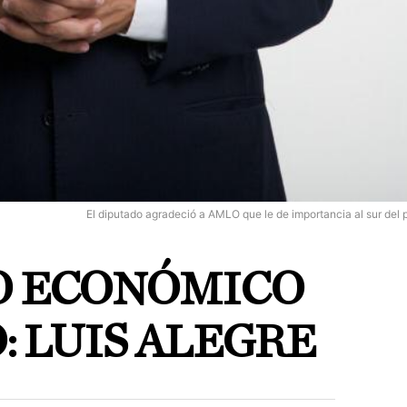
El diputado agradeció a AMLO que le de importancia al sur del 
O ECONÓMICO
O: LUIS ALEGRE