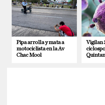
Pipa arrolla y mata a
Vigilan 
motociclista en la Av
ciclospo
Chac Mool
Quintan