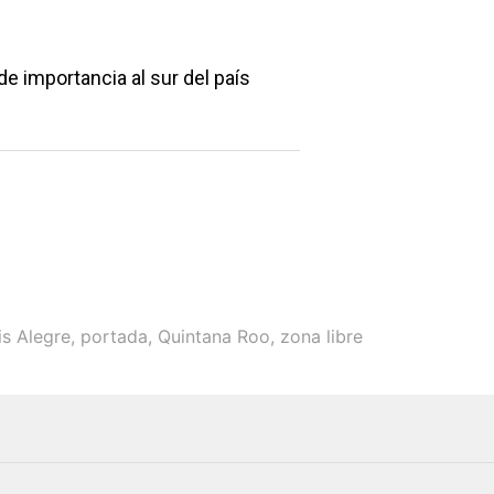
e importancia al sur del país
is Alegre
,
portada
,
Quintana Roo
,
zona libre