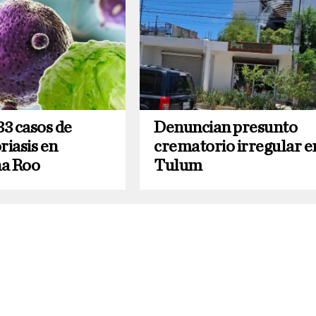
33 casos de
Denuncian presunto
riasis en
crematorio irregular e
a Roo
Tulum