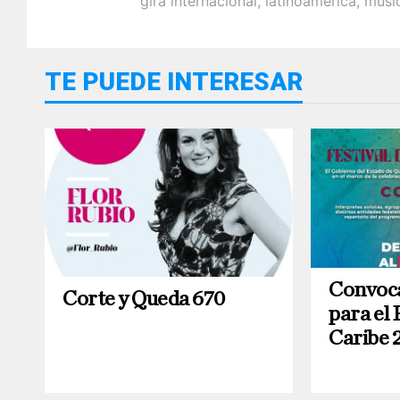
gira internacional
,
latinoamérica
,
músi
TE PUEDE INTERESAR
Convoca
Corte y Queda 670
para el 
Caribe 