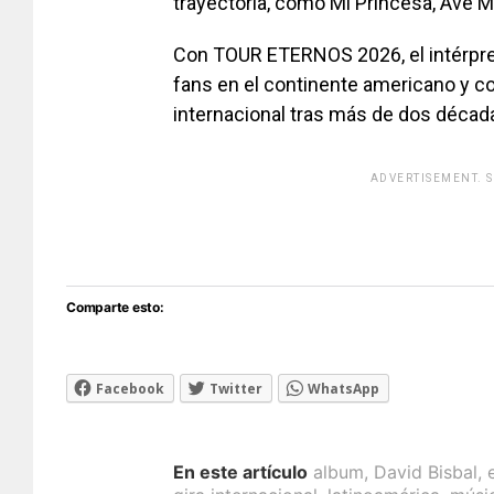
trayectoria, como
Mi Princesa
,
Ave M
Con
TOUR ETERNOS 2026
, el intér
fans en el continente americano y c
internacional tras más de dos décadas
ADVERTISEMENT. 
[adsfo
Comparte esto:
Facebook
Twitter
WhatsApp
En este artículo
album
,
David Bisbal
,