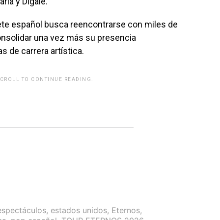
aría
y
Dígale
.
prete español busca reencontrarse con miles de
onsolidar una vez más su presencia
 de carrera artística.
SCROLL TO CONTINUE READING.
rwp id="243463"]
espectáculos
,
estados unidos
,
Eternos
,