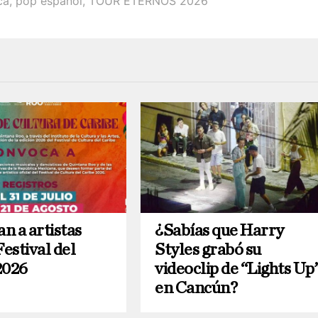
ca
,
pop español
,
TOUR ETERNOS 2026
n a artistas
¿Sabías que Harry
Festival del
Styles grabó su
2026
videoclip de “Lights Up
en Cancún?