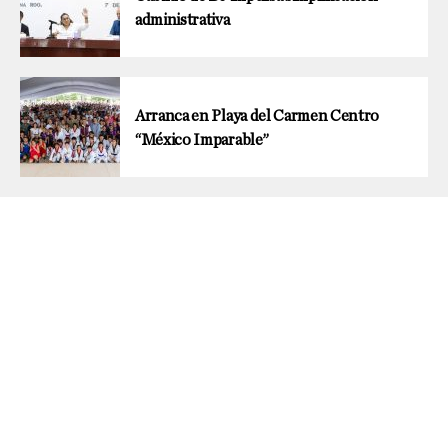
administrativa
Arranca en Playa del Carmen Centro
“México Imparable”