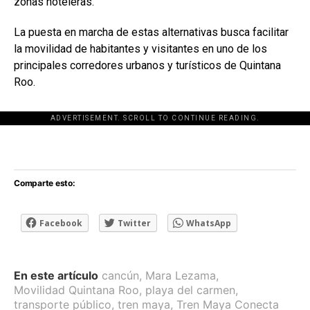
zonas hoteleras.
La puesta en marcha de estas alternativas busca facilitar
la movilidad de habitantes y visitantes en uno de los
principales corredores urbanos y turísticos de Quintana
Roo.
ADVERTISEMENT. SCROLL TO CONTINUE READING.
[adsforwp id="243463"]
Comparte esto:
Facebook
Twitter
WhatsApp
En este artículo
cancún
,
Mara Lezama
,
Movilidad Quintana Roo
,
playa del carmen
,
transporte público
,
tren maya
,
Tren Maya Conecta