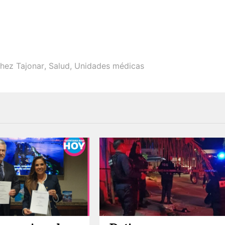
hez Tajonar
,
Salud
,
Unidades médicas