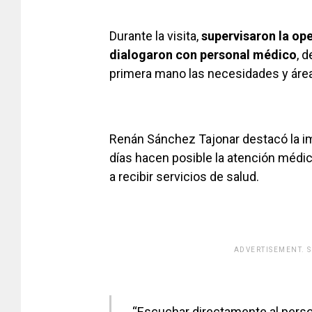
Durante la visita,
supervisaron la ope
dialogaron con personal médico
, 
primera mano las necesidades y área
Renán Sánchez Tajonar destacó la i
días hacen posible la atención médica
a recibir servicios de salud.
ADVERTISEMENT. 
[adsfo
“Escuchar directamente al person