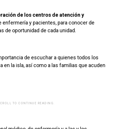
ración de los centros de atención y
de enfermería y pacientes, para conocer de
s de oportunidad de cada unidad.
mportancia de escuchar a quienes todos los
 en la isla, así como a las familias que acuden
SCROLL TO CONTINUE READING.
rwp id="243463"]
al médico, de enfermería y a las y los