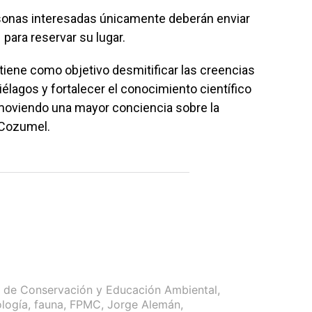
ersonas interesadas únicamente deberán enviar
1
para reservar su lugar.
tiene como objetivo desmitificar las creencias
élagos y fortalecer el conocimiento científico
moviendo una mayor conciencia sobre la
 Cozumel.
 de Conservación y Educación Ambiental
,
logía
,
fauna
,
FPMC
,
Jorge Alemán
,