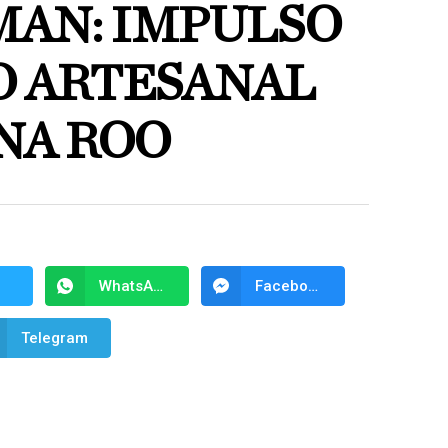
AN: IMPULSO
O ARTESANAL
NA ROO
WhatsApp
Facebook Messenger
Telegram