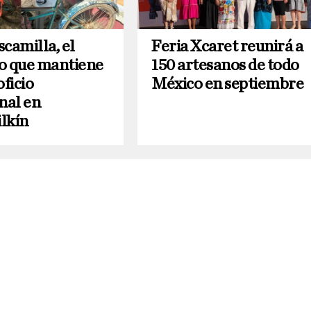
camilla, el
Feria Xcaret reunirá a
o que mantiene
150 artesanos de todo
oficio
México en septiembre
nal en
lkín