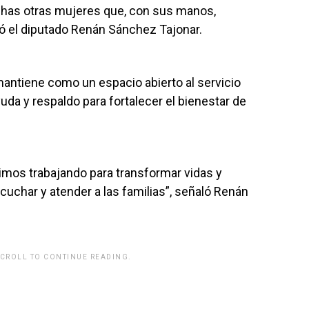
chas otras mujeres que, con sus manos,
ó el diputado Renán Sánchez Tajonar.
mantiene como un espacio abierto al servicio
uda y respaldo para fortalecer el bienestar de
imos trabajando para transformar vidas y
uchar y atender a las familias”, señaló Renán
SCROLL TO CONTINUE READING.
rwp id="243463"]