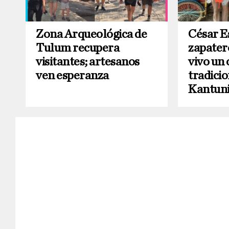
Zona Arqueológica de
César Es
Tulum recupera
zapater
visitantes; artesanos
vivo un 
ven esperanza
tradicio
Kantuni