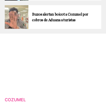
Buzos alertan boicot a Cozumel por
cobros de Aduana a turistas
COZUMEL