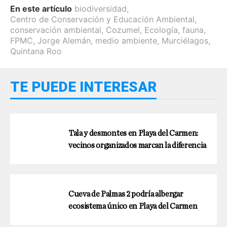
En este artículo
biodiversidad
,
Centro de Conservación y Educación Ambiental
,
conservación ambiental
,
Cozumel
,
Ecología
,
fauna
,
FPMC
,
Jorge Alemán
,
medio ambiente
,
Murciélagos
,
Quintana Roo
TE PUEDE INTERESAR
Tala y desmontes en Playa del Carmen:
vecinos organizados marcan la diferencia
Cueva de Palmas 2 podría albergar
ecosistema único en Playa del Carmen