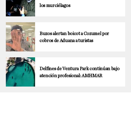
los murciélagos
Buzos alertan boicot a Cozumel por
cobros de Aduana a turistas
Delfines de Ventura Park continúan bajo
atención profesional: AMHMAR