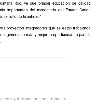
Quintana Roo, ya que brindar educación de calidad
más importantes del mandatario del Estado Carlos
desarrollo de la entidad”.
vos proyectos integradores que se están trabajando
cos, generando más y mejores oportunidades para la
.
,
encorto
,
informe
,
portada
,
trimestre