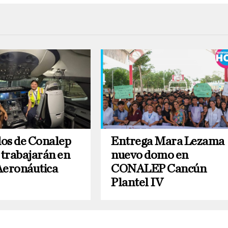
os de Conalep
Entrega Mara Lezama
trabajarán en
nuevo domo en
Aeronáutica
CONALEP Cancún
Plantel IV