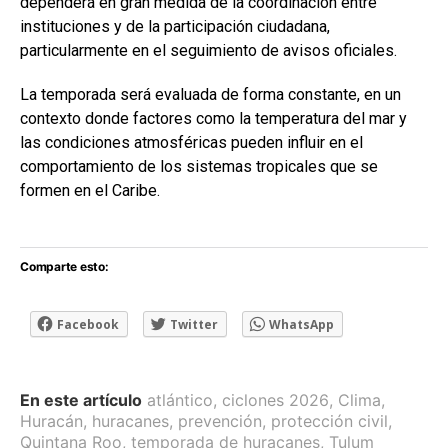
dependerá en gran medida de la coordinación entre
instituciones y de la participación ciudadana,
particularmente en el seguimiento de avisos oficiales.
La temporada será evaluada de forma constante, en un
contexto donde factores como la temperatura del mar y
las condiciones atmosféricas pueden influir en el
comportamiento de los sistemas tropicales que se
formen en el Caribe.
Comparte esto:
Facebook
Twitter
WhatsApp
En este artículo
atlántico
,
ciclones 2026
,
Clima
,
Huracán
,
huracanes
,
prevención
,
protección civil
,
Quintana Roo
,
temporada de huracanes
,
Tulum