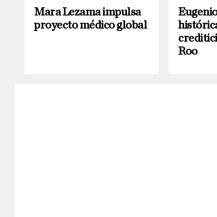
Mara Lezama impulsa
Eugenio
proyecto médico global
históric
creditic
Roo