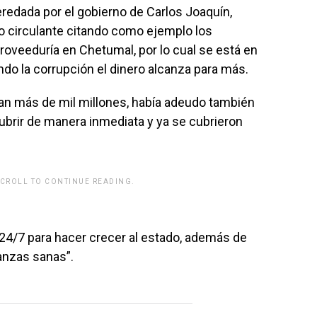
eredada por el gobierno de Carlos Joaquín,
ivo circulante citando como ejemplo los
roveeduría en Chetumal, por lo cual se está en
do la corrupción el dinero alcanza para más.
an más de mil millones, había adeudo también
ubrir de manera inmediata y ya se cubrieron
SCROLL TO CONTINUE READING.
rwp id="243463"]
24/7 para hacer crecer al estado, además de
nanzas sanas”.