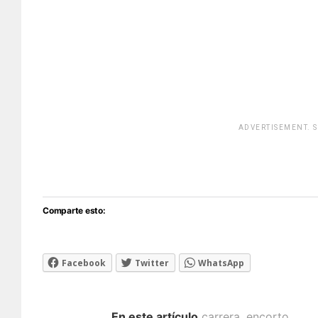
ADVERTISEMENT. 
[adsfo
Comparte esto:
Facebook
Twitter
WhatsApp
En este artículo
carrera
,
encorto