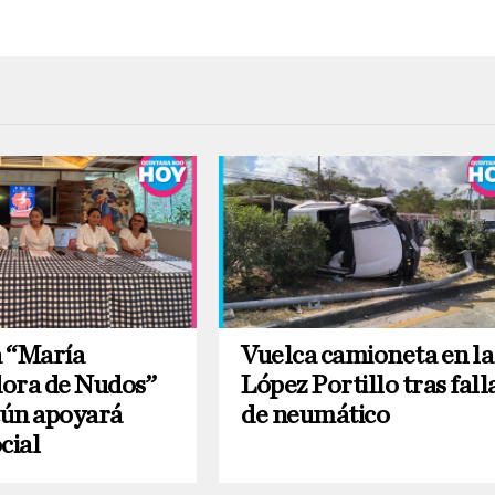
 “María
Vuelca camioneta en la
ora de Nudos”
López Portillo tras fall
ún apoyará
de neumático
cial