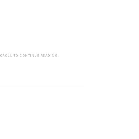
SCROLL TO CONTINUE READING.
rwp id="243463"]