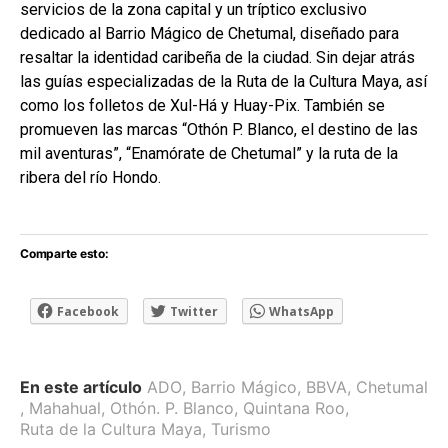
servicios de la zona capital y un tríptico exclusivo
dedicado al Barrio Mágico de Chetumal, diseñado para
resaltar la identidad caribeña de la ciudad. Sin dejar atrás
las guías especializadas de la Ruta de la Cultura Maya, así
como los folletos de Xul-Há y Huay-Pix. También se
promueven las marcas “Othón P. Blanco, el destino de las
mil aventuras”, “Enamórate de Chetumal” y la ruta de la
ribera del río Hondo.
Comparte esto:
Facebook
Twitter
WhatsApp
En este artículo
ADO
,
Barrio Mágico
,
BBVA
,
Chetumal
,
Mahahual
,
Othón. P. Blanco
,
Quintana Roo
,
Ruta de la Cultura Maya
,
Turismo