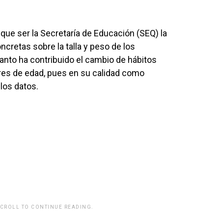
que ser la Secretaría de Educación (SEQ) la
cretas sobre la talla y peso de los
anto ha contribuido el cambio de hábitos
ores de edad, pues en su calidad como
los datos.
SCROLL TO CONTINUE READING.
rwp id="243463"]