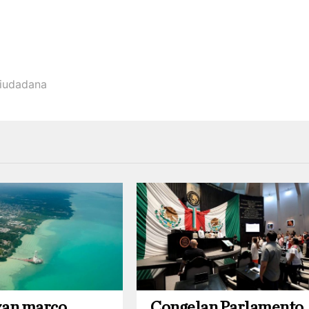
ciudadana
zan marco
Congelan Parlamento