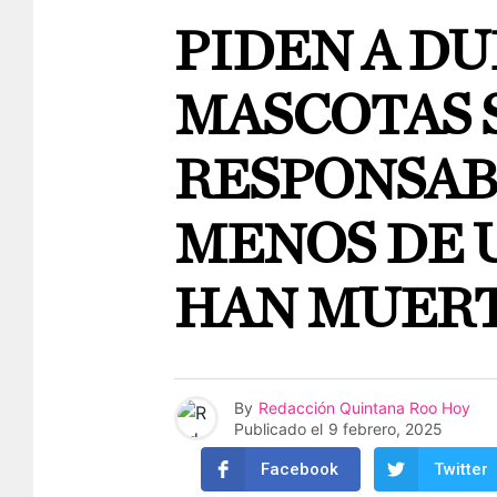
PIDEN A D
MASCOTAS 
RESPONSAB
MENOS DE 
HAN MUERT
By
Redacción Quintana Roo Hoy
Publicado el
9 febrero, 2025
Facebook
Twitter