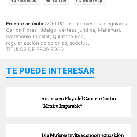
Facebook
Twitter
WhatsApp
En este artículo
AGEPRO
,
asentamientos irregulares
,
Carlos Flores Hidalgo
,
certeza jurídica
,
Mahahual
,
Patrimonio familiar
,
Quintana Roo
,
regularización de colonias
,
sedetus
,
TÍTULOS DE PROPIEDAD
TE PUEDE INTERESAR
Arranca en Playa del Carmen Centro
“México Imparable”
Isla Mujeres invita a conocer exposición