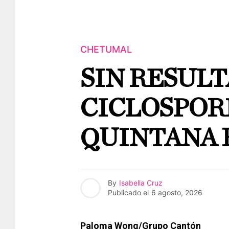
CHETUMAL
SIN RESUL
CICLOSPORI
QUINTANA 
By
Isabella Cruz
Publicado el
6 agosto, 2026
Paloma Wong/Grupo Cantón