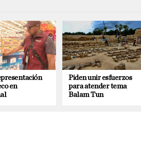
epresentación
Piden unir esfuerzos
eco en
para atender tema
al
Balam Tun