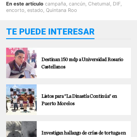
En este artículo
campaña
,
cancún
,
Chetumal
,
DIF
,
encorto
,
estado
,
Quintana Roo
TE PUEDE INTERESAR
Destinan 150 mdp a Universidad Rosario
Castellanos
Listos para “La Dinastía Continúa” en
Puerto Morelos
Investigan hallazgo de crías de tortuga en