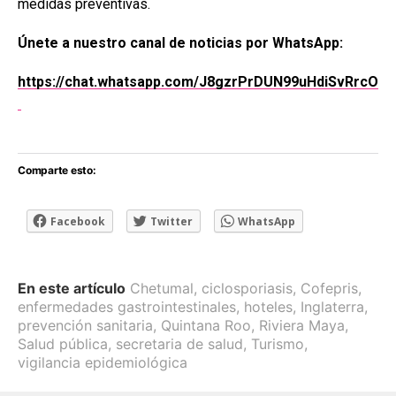
medidas preventivas.
Únete a nuestro canal de noticias por WhatsApp:
https://chat.whatsapp.com/J8gzrPrDUN99uHdiSvRrcO
Comparte esto:
Facebook
Twitter
WhatsApp
En este artículo
Chetumal
,
ciclosporiasis
,
Cofepris
,
enfermedades gastrointestinales
,
hoteles
,
Inglaterra
,
prevención sanitaria
,
Quintana Roo
,
Riviera Maya
,
Salud pública
,
secretaria de salud
,
Turismo
,
vigilancia epidemiológica