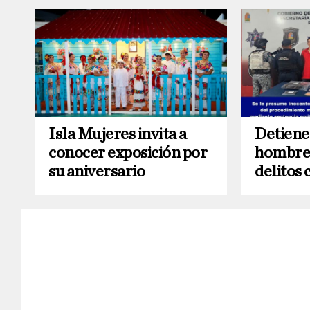
Isla Mujeres invita a
Detiene
conocer exposición por
hombres
su aniversario
delitos 