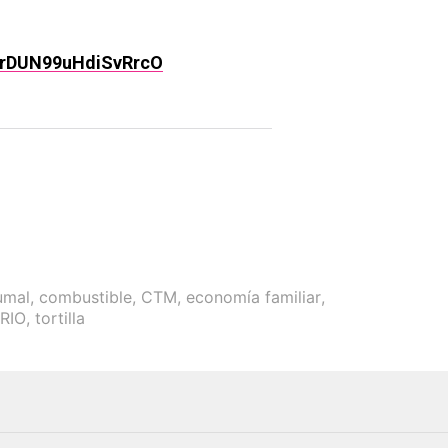
rPrDUN99uHdiSvRrcO
umal
,
combustible
,
CTM
,
economía familiar
,
RIO
,
tortilla