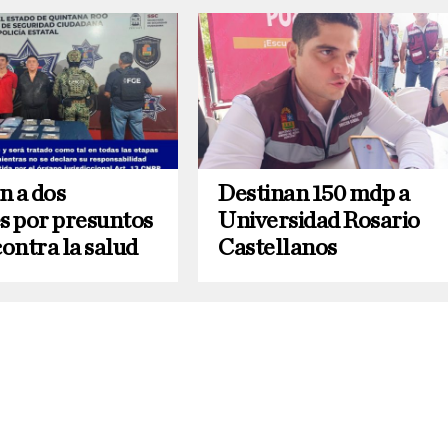
n a dos
Destinan 150 mdp a
 por presuntos
Universidad Rosario
contra la salud
Castellanos