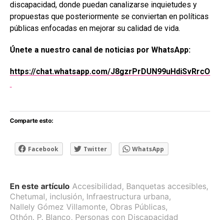
discapacidad, donde puedan canalizarse inquietudes y
propuestas que posteriormente se conviertan en políticas
públicas enfocadas en mejorar su calidad de vida.
Únete a nuestro canal de noticias por WhatsApp:
https://chat.whatsapp.com/J8gzrPrDUN99uHdiSvRrcO
Comparte esto:
Facebook
Twitter
WhatsApp
En este artículo
Accesibilidad
,
Banquetas accesibles
,
Chetumal
,
inclusión
,
Infraestructura urbana
,
Nallely Gómez Villamonte
,
Obras Públicas
,
Othón. P. Blanco
,
Personas con Discapacidad