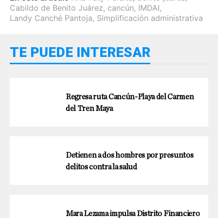
Cabildo de Benito Juárez
,
cancún
,
IMDAI
,
Landy Canché Pantoja
,
Simplificación administrativa
TE PUEDE INTERESAR
Regresa ruta Cancún-Playa del Carmen
del Tren Maya
Detienen a dos hombres por presuntos
delitos contra la salud
Mara Lezama impulsa Distrito Financiero