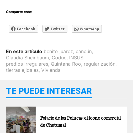
Comparte esto:
Facebook
Twitter
WhatsApp
En este artículo
benito juárez
,
cancún
,
Claudia Sheinbaum
,
Coduc
,
INSUS
,
predios irregulares
,
Quintana Roo
,
regularización
,
tierras ejidales
,
Vivienda
TE PUEDE INTERESAR
Palacio de las Pelucas: el ícono comercial
de Chetumal