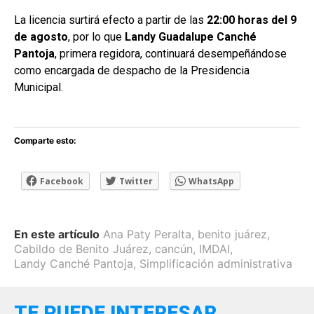
La licencia surtirá efecto a partir de las
22:00 horas del 9
de agosto
, por lo que
Landy Guadalupe Canché
Pantoja
, primera regidora, continuará desempeñándose
como encargada de despacho de la Presidencia
Municipal.
Comparte esto:
Facebook
Twitter
WhatsApp
En este artículo
Ana Paty Peralta
,
benito juárez
,
Cabildo de Benito Juárez
,
cancún
,
IMDAI
,
Landy Canché Pantoja
,
Simplificación administrativa
TE PUEDE INTERESAR