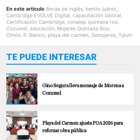
En este artículo
Becas de inglés
,
benito juárez
,
Cambridge EVOLVE Digital
,
capacitación laboral
,
Certificación Cambridge
,
conalep quintana roo
,
Cozumel
,
educación
,
Mujeres Quintana Roo
,
Othón. P. Blanco
,
playa del carmen
,
Semujeres
,
Tulum
TE PUEDE INTERESAR
Gino Segura lleva mensaje de Morena a
Cozumel
Playa del Carmen ajusta POA 2026 para
reforzar obra pública