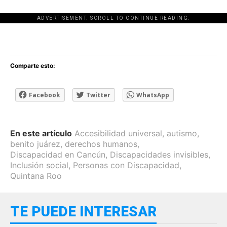
ADVERTISEMENT. SCROLL TO CONTINUE READING.
[adsforwp id="243463"]
Comparte esto:
Facebook
Twitter
WhatsApp
En este artículo
Accesibilidad universal
,
autismo
,
benito juárez
,
derechos humanos
,
Discapacidad en Cancún
,
Discapacidades invisibles
,
Inclusión social
,
Personas con Discapacidad
,
Quintana Roo
TE PUEDE INTERESAR