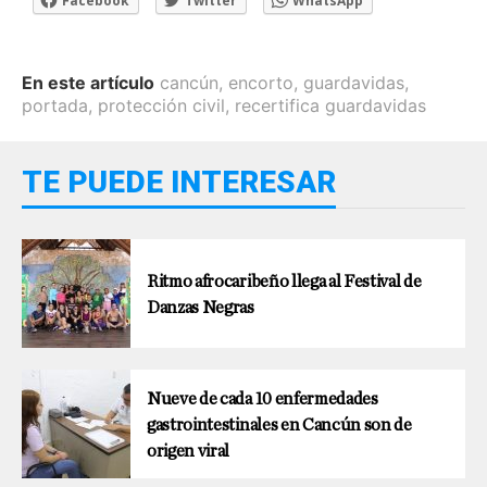
Facebook
Twitter
WhatsApp
En este artículo
cancún
,
encorto
,
guardavidas
,
portada
,
protección civil
,
recertifica guardavidas
TE PUEDE INTERESAR
Ritmo afrocaribeño llega al Festival de
Danzas Negras
Nueve de cada 10 enfermedades
gastrointestinales en Cancún son de
origen viral