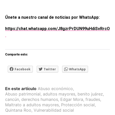
Únete a nuestro canal de noticias por WhatsApp:
https://chat.whatsapp.com/J8gzrPrDUN99uHdiSvRrcO
Comparte esto:
Facebook
Twitter
WhatsApp
En este artículo
Abuso económico
,
Abuso patrimonial
,
adultos mayores
,
benito juárez
,
cancún
,
derechos humanos
,
Edgar Mora
,
fraudes
,
Maltrato a adultos mayores
,
Protección social
,
Quintana Roo
,
Vulnerabilidad social