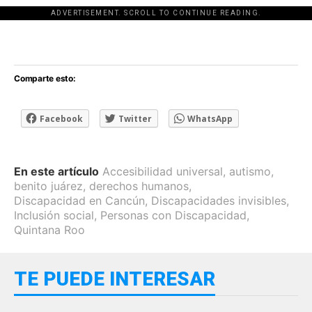
ADVERTISEMENT. SCROLL TO CONTINUE READING.
[adsforwp id="243463"]
Comparte esto:
Facebook
Twitter
WhatsApp
En este artículo
Accesibilidad universal
,
autismo
,
benito juárez
,
derechos humanos
,
Discapacidad en Cancún
,
Discapacidades invisibles
,
Inclusión social
,
Personas con Discapacidad
,
Quintana Roo
TE PUEDE INTERESAR