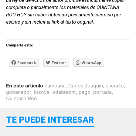
La ley de derechos de autor prohíbe estrictamente copiar
completa o parcialmente los materiales de QUINTANA
ROO HOY sin haber obtenido previamente permiso por
escrito y sin incluir el link al texto original.
Comparte esto:
Facebook
Twitter
WhatsApp
En este artículo
campaña
,
Carlos Joaquín
,
encorto
,
gobenador
,
lozoya
,
odebrecht
,
pago
,
portada
,
Quintana Roo
TE PUEDE INTERESAR