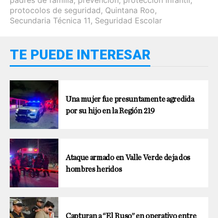
padres de familia
,
prevención
,
protección infantil
,
protocolos de seguridad
,
Quintana Roo
,
Secundaria Técnica 11
,
Seguridad Escolar
TE PUEDE INTERESAR
Una mujer fue presuntamente agredida
por su hijo en la Región 219
Ataque armado en Valle Verde deja dos
hombres heridos
Capturan a “El Ruso” en operativo entre