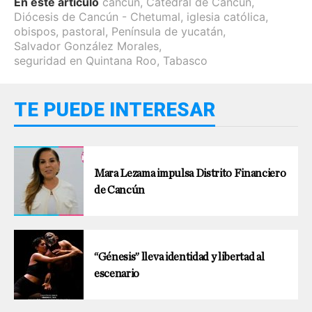
En este artículo
cancún
,
Catedral de Cancún
,
Diócesis de Cancún - Chetumal
,
iglesia católica
,
obispos
,
pastoral
,
Península de yucatán
,
Salvador González Morales
,
seguridad en Quintana Roo
,
Tabasco
TE PUEDE INTERESAR
Mara Lezama impulsa Distrito Financiero
de Cancún
“Génesis” lleva identidad y libertad al
escenario