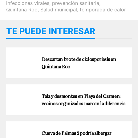
infecciones virales
,
prevención sanitaria
,
Quintana Roo
,
Salud municipal
,
temporada de calor
TE PUEDE INTERESAR
Descartan brote de ciclosporiasis en
Quintana Roo
Tala y desmontes en Playa del Carmen:
vecinos organizados marcan la diferencia
Cueva de Palmas 2 podría albergar