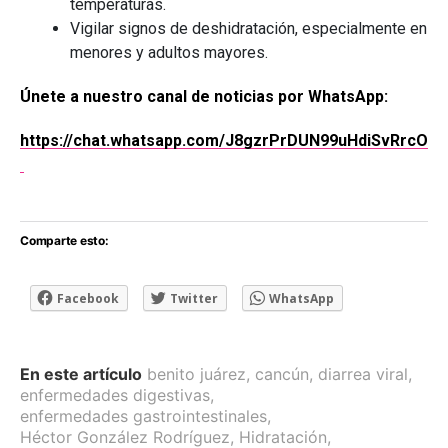
temperaturas.
Vigilar signos de deshidratación, especialmente en
menores y adultos mayores.
Únete a nuestro canal de noticias por WhatsApp:
https://chat.whatsapp.com/J8gzrPrDUN99uHdiSvRrcO
Comparte esto:
Facebook
Twitter
WhatsApp
En este artículo
benito juárez
,
cancún
,
diarrea viral
,
enfermedades digestivas
,
enfermedades gastrointestinales
,
Héctor González Rodríguez
,
Hidratación
,