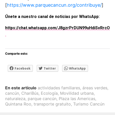
[
https://www.parquecancun.org/contribuye/
]
Únete a nuestro canal de noticias por WhatsApp:
https://chat.whatsapp.com/J8gzrPrDUN99uHdiSvRrcO
Comparte esto:
Facebook
Twitter
WhatsApp
En este artículo
actividades familiares
,
áreas verdes
,
cancún
,
ChariBús
,
Ecología
,
Movilidad urbana
,
naturaleza
,
parque cancún
,
Plaza las Americas
,
Quintana Roo
,
transporte gratuito
,
Turismo Cancún