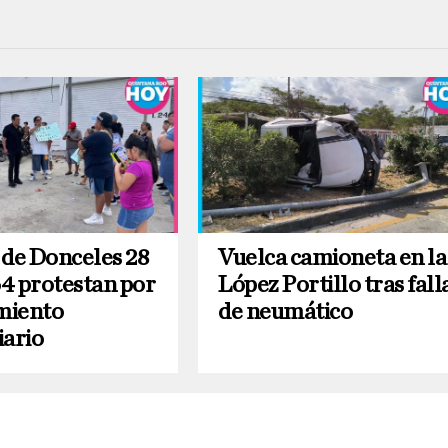
 de Donceles 28
Vuelca camioneta en la
4 protestan por
López Portillo tras fall
imiento
de neumático
iario