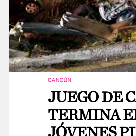
CANCÚN
JUEGO DE 
TERMINA EN
JÓVENES P