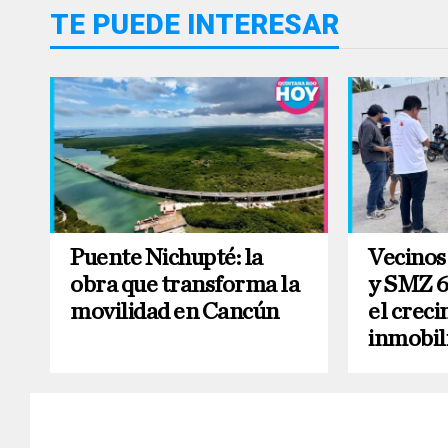
TE PUEDE INTERESAR
Puente Nichupté: la
Vecinos
obra que transforma la
y SMZ 6
movilidad en Cancún
el crec
inmobil