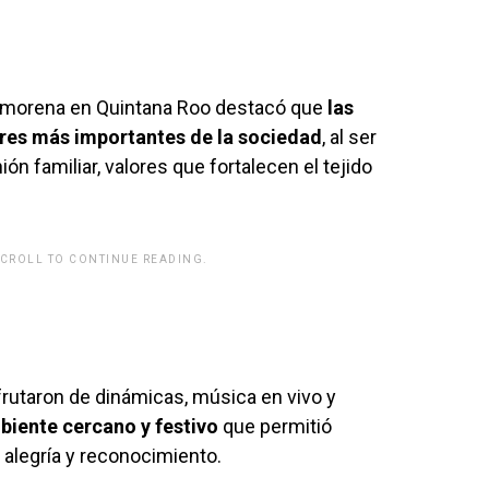
de morena en Quintana Roo destacó que
las
ares más importantes de la sociedad
, al ser
n familiar, valores que fortalecen el tejido
SCROLL TO CONTINUE READING.
rwp id="243463"]
sfrutaron de dinámicas, música en vivo y
biente cercano y festivo
que permitió
 alegría y reconocimiento.