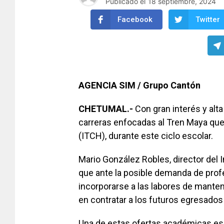
Publicado el
18 septiembre, 2024
Facebook
Twitter
AGENCIA SIM / Grupo Cantón
CHETUMAL.-
Con gran interés y alt
carreras enfocadas al Tren Maya que
(ITCH), durante este ciclo escolar.
Mario González Robles, director del 
que ante la posible demanda de prof
incorporarse a las labores de mante
en contratar a los futuros egresados
Una de estas ofertas académicas es 