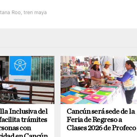
tana Roo
,
tren maya
la Inclusiva del
Cancún será sede de la
acilita trámites
Feria de Regreso a
rsonas con
Clases 2026 de Profeco
cidad en Cancún