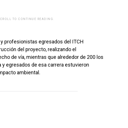
SCROLL TO CONTINUE READING.
rwp id="243463"]
 y profesionistas egresados del ITCH
ucción del proyecto, realizando el
echo de vía, mientras que alrededor de 200 los
ía y egresados de esa carrera estuvieron
impacto ambiental.