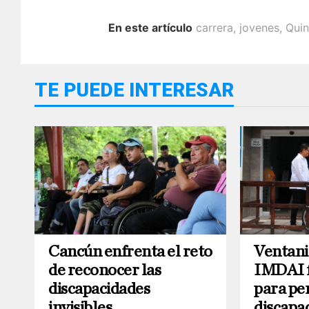
En este artículo
carrera
,
jovenes
,
Quin
TE PUEDE INTERESAR
Cancún enfrenta el reto
Ventanil
de reconocer las
IMDAI f
discapacidades
para pe
invisibles
discapa