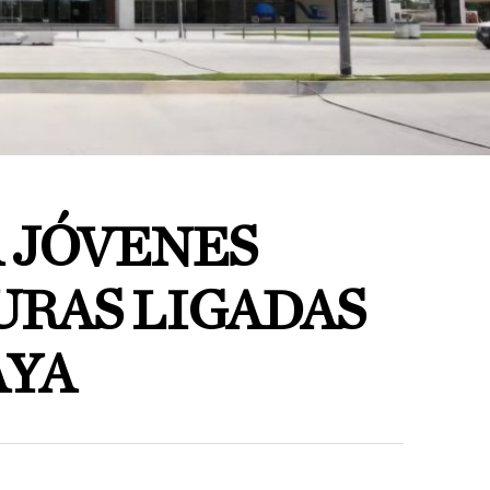
A JÓVENES
URAS LIGADAS
AYA