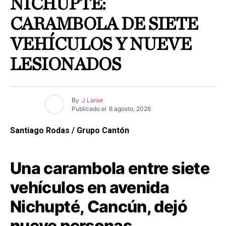
NICHUPTÉ:
CARAMBOLA DE SIETE
VEHÍCULOS Y NUEVE
LESIONADOS
By
J Larae
Publicado el
6 agosto, 2026
Santiago Rodas / Grupo Cantón
Una carambola entre siete
vehículos en avenida
Nichupté, Cancún, dejó
nueve personas