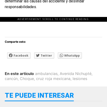
determinar las causas del accidente y deslindar
responsabilidades.
ADVERTISEMENT. SCROLL TO CONTINUE READING.
[adsforwp id="243463"]
Comparte esto:
Facebook
Twitter
WhatsApp
En este artículo
ambulancias
,
Avenida Nichupté
,
cancún
,
Choque
,
cruz roja mexicana
,
lesiones
TE PUEDE INTERESAR