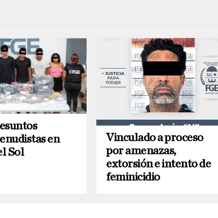
esuntos
Vinculado a proceso
nudistas en
por amenazas,
el Sol
extorsión e intento de
feminicidio